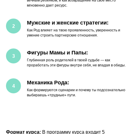
вечным ребенком, и как возвращение на свое место
мгновенно дает ресурс.
Мужские и женские стратегии:
Как Род влияет на твою проявленность, уверенность и
умение строить партнерские отношения.
Фигуры Мамы и Папы:
Что ты получаешь в
Глубинная роль родителей в твоей судьбе — как
результате?
проработать эти фигуры внутри себя, не впадая в обиды.
Цель — конечно перевести
бессознательные процессы в зону
Механика Рода:
твоего контроля.
Как формируются сценарии и почему ты подсознательно
Диагностика происходит:
Ты
выбираешь «трудные» пути.
научишься видеть, где ты действуешь
сама, а где за тобой говорят опыт Твои
бабушки и меняют эти сценарии.
Коррекция поведения:
Ты получишь
инструменты, чтобы перестать
«спасать» всем вокруг и начать
Формат курса:
В программу курса входит 5
движение к своим государствам: