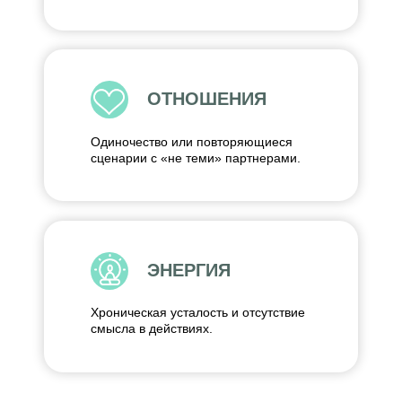
недель работы:
В ДЕНЬГАХ:
Работа с финансовыми
привычками, которые тормозят рост
доходов. Формирование уверенности и
самоценности. Возможность
реализовываться в новых источниках
дохода или в карьере без выгорания.
В ТЕЛЕ:
Формирование новых пищевых
привычек без насилия над собой.
Понимание своей психосоматики и
истинных причин лишнего веса.
В ОТНОШЕНИЯХ:
Осознание своих
ценностей, понимание принципов
здорового партнерства и того, как их
выстроить.
В СОСТОЯНИИ:
Стабильный ресурс и
понимание, как его восполнять. Вы
больше не тратите 80% энергии на
внутреннюю борьбу, а направляете её
себе во благо.