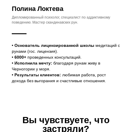
Полина Локтева
Дипломированный психолог, специалист по аддиктивному
ТЕЛО
поведению. Мастер скандинавских рун.
Вес не уходит или возвращается после
каждой попытки похудеть.
• Основатель лицензированной школы
медитаций с
рунами (гос. лицензия).
• 6000+
проведенных консультаций.
ОТНОШЕНИЯ
• Исполнила мечту:
благодаря рунам живу в
Черногории у моря.
Одиночество или повторяющиеся
• Результаты клиентов:
любимая работа, рост
сценарии с «не теми» партнерами.
дохода без выгорания и счастливые отношения.
ЭНЕРГИЯ
Хроническая усталость и отсутствие
смысла в действиях.