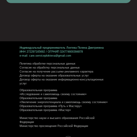
Индивидуальный предприниматель Локтева Полина Дмитриевна
ИНН 272297165692 / ОГРНИП 324774600394878
e-mail: care.serviceplokteva@gmail.com
Поли
тика обработки персональных данных
Согласие на обработку персональных данных
Согласие на получение рассылки рекламного характера
Договор оферты на оказание образовательных услуг
Договор оферты на оказание информационно-консультационных
услуг
Образовательная программа
«Исследование и самопомощь своему состоянию»
Образовательная программа
«Увеличение энергопотенциала и самопомощь своему состоянию»
Образовательная программа «Путь к Мастеру»
Образовательная программа «Мастер»
Министерство науки и высшего образования Российской
Федерации
Министерство просвещения Российской Федерации