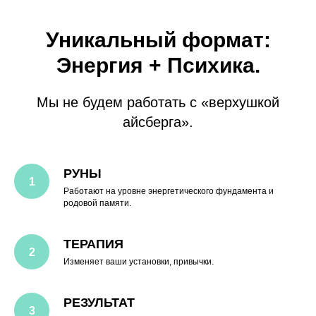
Уникальный формат:
Правила входа в фокус-
Энергия + Психика.
группу
Мы не будем работать с «верхушкой
Я заинтересована в вашем результате
так же сильно, как и вы. Поэтому мне
айсберга».
важно, чтобы в группе были только те,
кто готов идти до конца.
РУНЫ
Для получения твердого
результата
необходимо
Работают на уровне энергетического фундамента и
присутствовать на медитациях
родовой памяти.
и активно работать на
групповых сессиях.
Это не
лекции для прослушивания
ТЕРАПИЯ
фоном — это глубокая
практическая работа.
Изменяет ваши установки, привычки.
РЕЗУЛЬТАТ