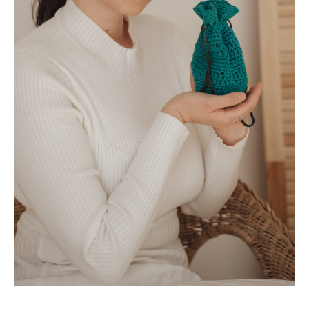
Вы чувствуете, что
застряли?
Вы перепробовали всё, но результат
либо временный, либо его нет.
ДЕНЬГИ
Потолок в доходе и вечный страх
«проявляться».